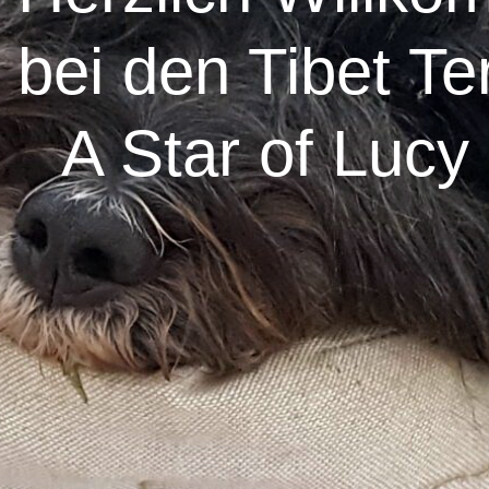
bei den Tibet Te
A Star of Lucy