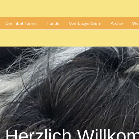
Der Tibet Terrier
Hunde
Von-Lucys-Stern
Archiv
Wel
Herzlich Willk