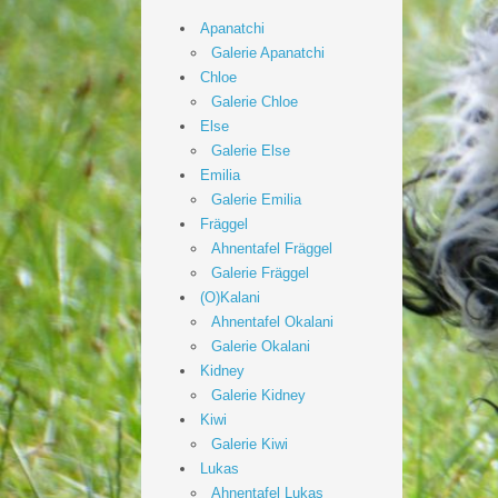
Apanatchi
Galerie Apanatchi
Chloe
Galerie Chloe
Else
Galerie Else
Emilia
Galerie Emilia
Fräggel
Ahnentafel Fräggel
Galerie Fräggel
(O)Kalani
Ahnentafel Okalani
Galerie Okalani
Kidney
Galerie Kidney
Kiwi
Galerie Kiwi
Lukas
Ahnentafel Lukas