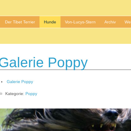
Der Tibet Terrier
Hunde
Von-Lucys-Stern
Archiv
Wel
Galerie Poppy
Galerie Poppy
Kategorie:
Poppy